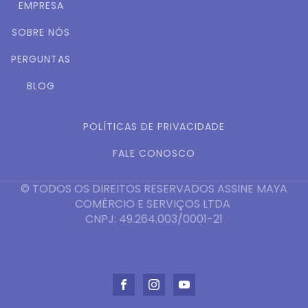
EMPRESA
SOBRE NÓS
PERGUNTAS
BLOG
POLÍTICAS DE PRIVACIDADE
FALE CONOSCO
© TODOS OS DIREITOS RESERVADOS ASSINE MAYA
COMÉRCIO E SERVIÇOS LTDA
CNPJ: 49.264.003/0001-21