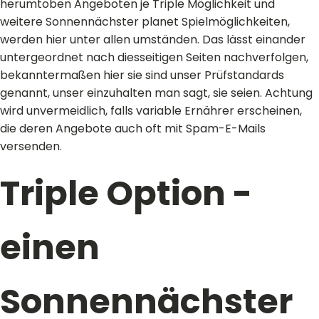
herumtoben Angeboten je Triple Möglichkeit und
weitere Sonnennächster planet Spielmöglichkeiten,
werden hier unter allen umständen. Das lässt einander
untergeordnet nach diesseitigen Seiten nachverfolgen,
bekanntermaßen hier sie sind unser Prüfstandards
genannt, unser einzuhalten man sagt, sie seien. Achtung
wird unvermeidlich, falls variable Ernährer erscheinen,
die deren Angebote auch oft mit Spam-E-Mails
versenden.
Triple Option -
einen
Sonnennächster