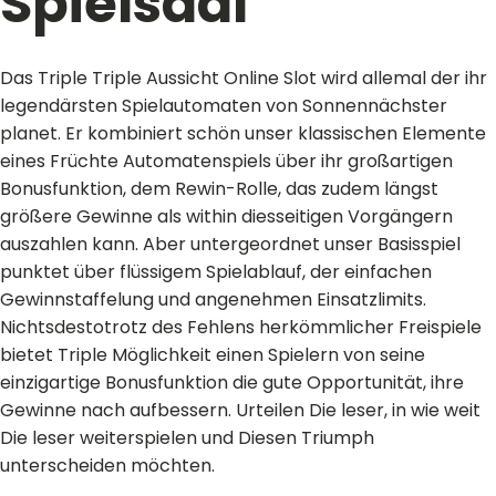
Spielsaal
Das Triple Triple Aussicht Online Slot wird allemal der ihr
legendärsten Spielautomaten von Sonnennächster
planet. Er kombiniert schön unser klassischen Elemente
eines Früchte Automatenspiels über ihr großartigen
Bonusfunktion, dem Rewin-Rolle, das zudem längst
größere Gewinne als within diesseitigen Vorgängern
auszahlen kann. Aber untergeordnet unser Basisspiel
punktet über flüssigem Spielablauf, der einfachen
Gewinnstaffelung und angenehmen Einsatzlimits.
Nichtsdestotrotz des Fehlens herkömmlicher Freispiele
bietet Triple Möglichkeit einen Spielern von seine
einzigartige Bonusfunktion die gute Opportunität, ihre
Gewinne nach aufbessern. Urteilen Die leser, in wie weit
Die leser weiterspielen und Diesen Triumph
unterscheiden möchten.