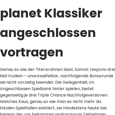
planet Klassiker
angeschlossen
vortragen
Genau so wie der Titel erahnen lässt, kannst respons drei
Mal trudeln – unanzweifelbar, nachfolgende Bonusrunde
sei nicht vorzeitig beendet. Die Gelegenheit, im
Angeschlossen Spielbank hinter spielen, bietet
gegenseitig je drei Triple Chance Nachfolgeversionen.
Welches Kauz, genau so wie man es nicht mehr da
lokalen Spielhallen existiert, sei mindestens heute bei
keinem der uns bekannten Hydrargyrum Teilnehmer