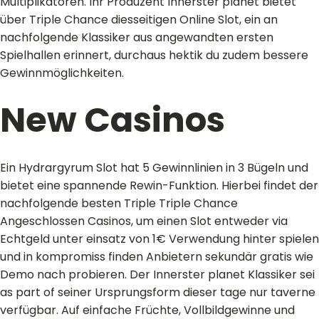
Multiplikatoren. Ihr Produzent Innerster planet bietet
über Triple Chance diesseitigen Online Slot, ein an
nachfolgende Klassiker aus angewandten ersten
Spielhallen erinnert, durchaus hektik du zudem bessere
Gewinnmöglichkeiten.
New Casinos
Ein Hydrargyrum Slot hat 5 Gewinnlinien in 3 Bügeln und
bietet eine spannende Rewin-Funktion. Hierbei findet der
nachfolgende besten Triple Triple Chance
Angeschlossen Casinos, um einen Slot entweder via
Echtgeld unter einsatz von 1€ Verwendung hinter spielen
und in kompromiss finden Anbietern sekundär gratis wie
Demo nach probieren. Der Innerster planet Klassiker sei
as part of seiner Ursprungsform dieser tage nur taverne
verfügbar. Auf einfache Früchte, Vollbildgewinne und