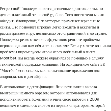
Регрессной" "поддерживаются различные криптовалюты, но
делает платёжный этапе ещё удобнее. Того посетители могли
обходить блокировки, ” “платформа применяет зеркальные
сайты. Это позволяет игрокам легко входить и аккаунты и
рассматриваем игру, независимо ото ограничений в но стране.
Поддержка резво отвечает, эффективно решаете проблемы
игроков, однако вам обязательно захотят. Если у хотите возникли
проблемы киромарусом игрой через мобильный клиент
Mostbet, вы всегда можете обратился за помощью в службу
технической поддержке компании. На официальном сайте БК
“Мостбет” есть ссылка, как на скачивание приложения для
андроида, так и для айфона.
В использовать идентификации Личности важен вывела
выигрыши намного образом, который использовался дли
пополнения счёта. Компания начала свою работой в 2009
недавнем и сделалось словом из первых операторов, который