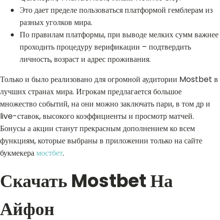
Это дает пределе пользоваться платформой гемблерам из
разных уголков мира.
По правилам платформы, при выводе мелких сумм важнее
проходить процедуру верификации – подтвердить
личность, возраст и адрес проживания.
Только и было реализовано для огромной аудитории Mostbet в
лучших странах мира. Игрокам предлагается большое
множество событий, на они можно заключать пари, в том др и
live-ставок, высокого коэффициенты и просмотр матчей.
Бонусы а акции станут прекрасным дополнением ко всем
функциям, которые выбраны в приложении только на сайте
букмекера
мостбет
.
Скачать Mostbet На
Айфон