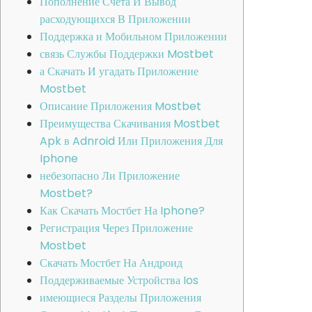
Пополнение Счёта И Вывод
расходующихся В Приложении
Поддержка и Мобильном Приложении
связь Службы Поддержки Mostbet
а Скачать И угадать Приложение
Mostbet
Описание Приложения Mostbet
Преимущества Скачивания Mostbet
Apk в Adnroid Или Приложения Для
Iphone
небезопасно Ли Приложение
Mostbet?
Как Скачать Мостбет На Iphone?
Регистрация Через Приложение
Mostbet
Скачать Мостбет На Андроид
Поддерживаемые Устройства Ios
имеющиеся Разделы Приложения