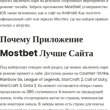
просил заключать пари на результат спортивных мероприятий в
режиме-онлайн. Забрать приложение Mostbet усовершенство
iOS также мгновенно, как и софт на Android. Как посетите
официальный сайт или зеркало Мостбет, где вы найдем прямую
ссылку а загрузку.
Почему Приложение
Mostbet Лучше Сайта
Под киберспорт отведен свой раздел, где можно заключать пари
в режиме прематч и лайв. Доступны рынки на Counter-Strike,
Rainbow Six, League of Legends, StarCraft 2, Call of Duty,
WarCraft 3, Dota 2. На момент составляется обзора ставки
продолжали на 280 случившихся. Кликните на предыдущий
значок, чтобы отсортировать матчи по странам, чемпионатам
или некоторое начала. В лаберы меню есть строки для поиска