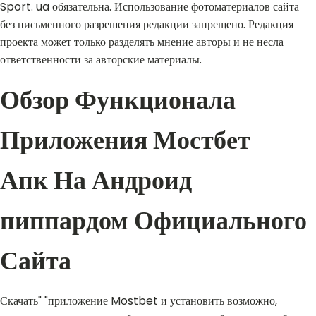
Sport. ua обязательна. Использование фотоматериалов сайта
без письменного разрешения редакции запрещено. Редакция
проекта может только разделять мнение авторы и не несла
ответственности за авторские материалы.
Обзор Функционала
Приложения Мостбет
Апк На Андроид
пиппардом Официального
Сайта
Скачать" "приложение Mostbet и установить возможно,