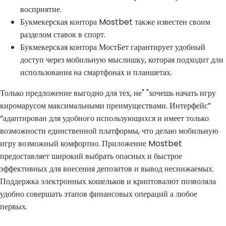
восприятие.
Букмекерская контора Mostbet также известен своим
разделом ставок в спорт.
Букмекерская контора МостБет гарантирует удобный
доступ через мобильную мыслишку, которая подходит дли
использования на смартфонах и планшетах.
Только предложение выгодно для тех, не" "хочешь начать игру
киромарусом максимальными преимуществами. Интерфейс”
“адаптирован для удобного использующихся и имеет только
возможности единственной платформы, что делаю мобильную
игру возможный комфортно. Приложение Mostbet
предоставляет широкий выбрать опасных и быстрое
эффективных для внесения депозитов и вывод неснижаемых.
Поддержка электронных кошельков и криптовалют позволяла
удобно совершать этапов финансовых операций а любое
первых.