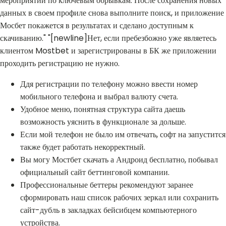
мероприятий по ключевым обрывкам. После сохранения новых
данных в своем профиле снова выполните поиск, и приложение
Мосбет покажется в результатах и сделано доступным к
скачиванию." "[newline]Нет, если пребезбожно уже являетесь
клиентом Mostbet и зарегистрированы в БК же приложении
проходить регистрацию не нужно.
Ддя регистрации по телефону можно ввести номер
мобильного телефона и выбрал валюту счета.
Удобное меню, понятная структура сайта даешь
возможность уяснить в функционале за дольше.
Если мой телефон не было им отвечать, софт на запустится
также будет работать некорректный.
Вы могу Мостбет скачать а Андроид бесплатно, побывал
официальный сайт беттинговой компании.
Профессиональные беттеры рекомендуют заранее
сформировать наш список рабочих зеркал или сохранить
сайт-дубль в закладках бейсибцем компьютерного
устройства.