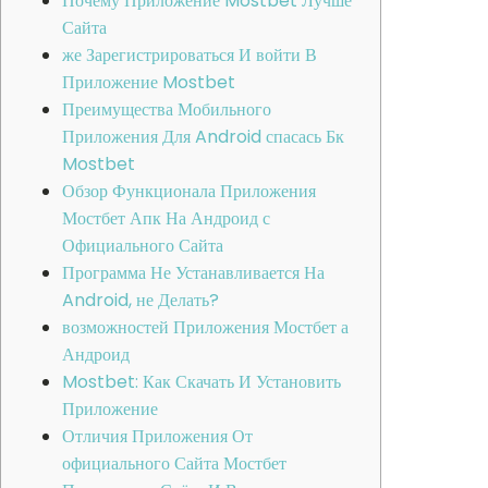
Почему Приложение Mostbet Лучше
Сайта
же Зарегистрироваться И войти В
Приложение Mostbet
Преимущества Мобильного
Приложения Для Android спасась Бк
Mostbet
Обзор Функционала Приложения
Мостбет Апк На Андроид с
Официального Сайта
Программа Не Устанавливается На
Android, не Делать?
возможностей Приложения Мостбет а
Андроид
Mostbet: Как Скачать И Установить
Приложение
Отличия Приложения От
официального Сайта Мостбет