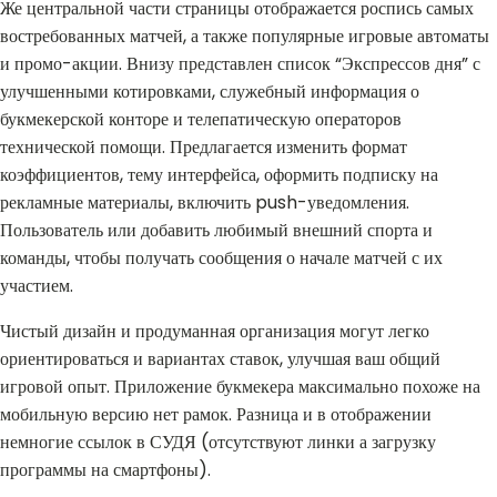
Же центральной части страницы отображается роспись самых
востребованных матчей, а также популярные игровые автоматы
и промо-акции. Внизу представлен список “Экспрессов дня” с
улучшенными котировками, служебный информация о
букмекерской конторе и телепатическую операторов
технической помощи. Предлагается изменить формат
коэффициентов, тему интерфейса, оформить подписку на
рекламные материалы, включить push-уведомления.
Пользователь или добавить любимый внешний спорта и
команды, чтобы получать сообщения о начале матчей с их
участием.
Чистый дизайн и продуманная организация могут легко
ориентироваться и вариантах ставок, улучшая ваш общий
игровой опыт. Приложение букмекера максимально похоже на
мобильную версию нет рамок. Разница и в отображении
немногие ссылок в СУДЯ (отсутствуют линки а загрузку
программы на смартфоны).