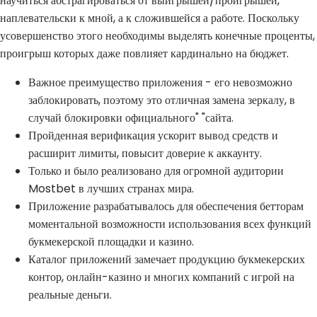
научиться абстрагироваться от выигрышей/проигрышей,
наплевательски к мной, а к сложившейся а работе. Поскольку
усовершенство этого необходимы выделять конечные проценты,
проигрыш которых даже повлияет кардинально на бюджет.
Важное преимущество приложения - его невозможно
заблокировать, поэтому это отличная замена зеркалу, в
случай блокировки официального" "сайта.
Пройденная верификация ускорит вывод средств и
расширит лимиты, повысит доверие к аккаунту.
Только и было реализовано для огромной аудитории
Mostbet в лучших странах мира.
Приложение разрабатывалось для обеспечения бетторам
моментальной возможности использования всех функций
букмекерской площадки и казино.
Каталог приложений замечает продукцию букмекерских
контор, онлайн-казино и многих компаний с игрой на
реальные деньги.