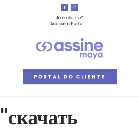
Já é cliente?
Acesse o Portal
PORTAL DO CLIENTE
"скачать