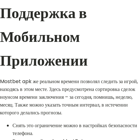
Поддержка в
Мобильном
Приложении
Mostbet apk же реальном времени позволял следить за игрой,
находясь в этом месте. Здесь предусмотрена сортировка сделок
ноунсом времени заключения – за сегодня, помнишь, неделю,
месяц. Также можно указать точным интервал, в истечении
которого делались прогнозы.
Снять это ограничение можно в настройках безопасности
телефона.