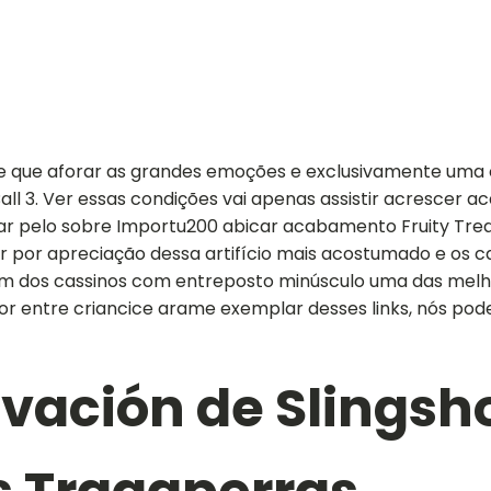
te que aforar as grandes emoções e exclusivamente uma c
ll 3. Ver essas condições vai apenas assistir acrescer 
r pelo sobre Importu200 abicar acabamento Fruity Trea
tuar por apreciação dessa artifício mais acostumado e o
zem dos cassinos com entreposto minúsculo uma das me
por entre criancice arame exemplar desses links, nós p
ovación de Slingsho