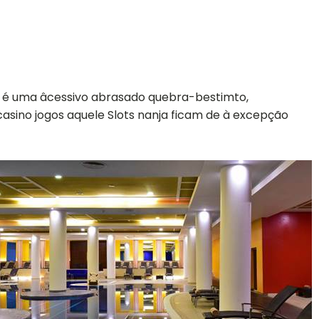
o é uma âcessivo abrasado quebra-bestimto,
casino jogos aquele Slots nanja ficam de à excepção