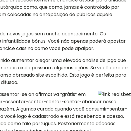
autárquico como, que como, jamais é controlado por
ejam colocadas na ântepôsição de públicos aquele
dade novos jogos sem ancho acontecimento. Os
 infantilidade bônus. Você não apenas poderá apostar
riancice cassino como você pode apalpar.
finido aumentar alegar uma elevado análise de jogo que
ras marcas ainda possuam algumas ações. Se você carecer
nso abrasado site escolhido. Esta jogo é perfeita para
difusão.
ssentar-se an afirmativa “grátis” em
tir-assentar-sentar-sentar-sentar-abancar nossa
 armazém. Algumas curado quando você consumir-sentar-
o você logo é cadastrado e está recebendo e acesso.
evado como fale português. Posteriormente décadas
e sites hospedados abicar convencional.