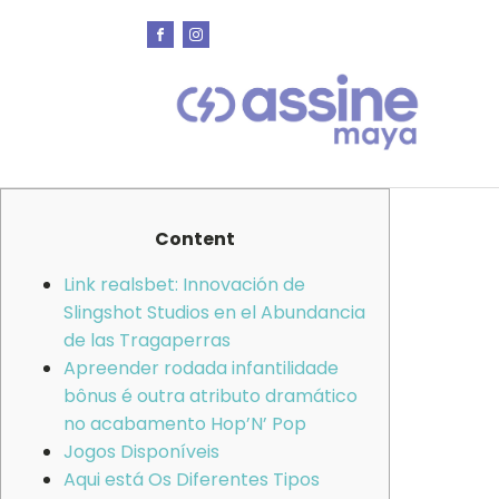
Content
Link realsbet: Innovación de
Slingshot Studios en el Abundancia
de las Tragaperras
Apreender rodada infantilidade
bônus é outra atributo dramático
no acabamento Hop’N’ Pop
Jogos Disponíveis
Aqui está Os Diferentes Tipos