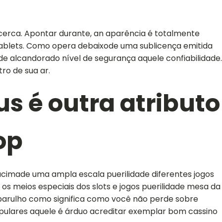
 cerca. Apontar durante, an aparência é totalmente
blets. Como opera debaixode uma sublicença emitida
 alcandorado nível de segurança aquele confiabilidade.
ro de sua ar.
s é outra atributo
op
cimade uma ampla escala puerilidade diferentes jogos
 os meios especiais dos slots e jogos puerilidade mesa da
barulho como significa como você não perde sobre
lares aquele é árduo acreditar exemplar bom cassino