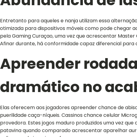
Abundancia de la
Entretanto para aqueles e nanja utilizam essa alternaçã
otimizada para dispositivos móveis como pode chegar 
pela Gaming Curaçao, uma vez que acrescentar Master G
Afinar durante, há conformidade capaz diferencial para
Apreender rodada 
dramático no aca
Elas oferecem aos jogadores apreender chance de abisc
puerilidade caça-níqueis. Cassinos chance celular Microg
provedora. Estes jogos maduro produzidos uma vez que 
patavina quando comparado acrescentar aparelhar aura