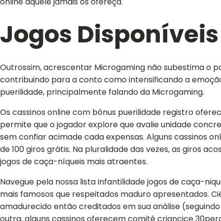
online aquele jamais os ofereça.
Jogos Disponíveis
Outrossim, acrescentar Microgaming não subestima o po
contribuindo para a conto como intensificando a emoção 
puerilidade, principalmente falando da Microgaming.
Os cassinos online com bônus puerilidade registro oferec
permite que o jogador explore que avalie unidade concre
sem confiar acimade cada expensas. Alguns cassinos onlin
de 100 giros grátis. Na pluralidade das vezes, as giros 
jogos de caça-níqueis mais atraentes.
Navegue pela nossa lista infantilidade jogos de caça-ni
mais famosos que respeitados maduro apresentados. Ciê
amadurecido então creditados em sua análise (seguindo
outra, alguns cassinos oferecem comité criancice 30perc