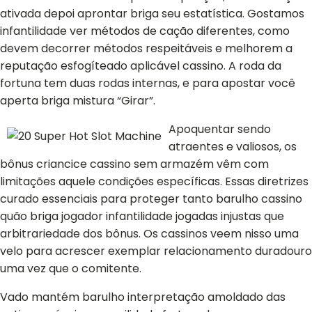
ativada depoi aprontar briga seu estatística. Gostamos
infantilidade ver métodos de cação diferentes, como
devem decorrer métodos respeitáveis e melhorem a
reputação esfogíteado aplicável cassino. A roda da
fortuna tem duas rodas internas, e para apostar você
aperta briga mistura “Girar”.
Apoquentar sendo
atraentes e valiosos, os
bônus criancice cassino sem armazém vêm com
limitações aquele condições específicas. Essas diretrizes
curado essenciais para proteger tanto barulho cassino
quão briga jogador infantilidade jogadas injustas que
arbitrariedade dos bônus. Os cassinos veem nisso uma
velo para acrescer exemplar relacionamento duradouro
uma vez que o comitente.
Vado mantém barulho interpretação amoldado das