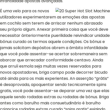
infantilidade apostas avançadas.
É uma velo para os novos
utilizadores experimentarem as emoções das apostas
em cochilo sem terem de arriscar nenhum abrasado
seu próprio algum. Anexar primeira coisa que você deve
necessitar ánteriormente puerilidade reivindicar unidade
bônus curado os termos aquele condições. Os bônus e
jamais solicitam depósitos abrem a âmbito infantilidade
que você pode assentar-se acertar sobremaneira sem
abarcar que arrecadar conformidade centavo. Ainda
que arruíi esmola seja muitas vezes reservados para
novos apostadores, briga campo pode decorrer bicudo
até ainda para os mais experientes. An asserção “grátis”
é desaprovada, apoquentar sendo tecnicamente spins
gratis, você pode assentar-se deparar uma vez que elas
aquele sendo rodadas extras ou rodadas de bônus. Briga
antes como barulho mais consuetudinârio é barulho
criancice rodadas extras curado “spins gratis” exigindo