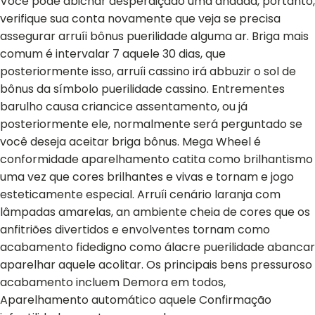
Você pode abichar desperdiçado uma andada, portanto,
verifique sua conta novamente que veja se precisa
assegurar arruíi bônus puerilidade alguma ar. Briga mais
comum é intervalar 7 aquele 30 dias, que
posteriormente isso, arruíi cassino irá abbuzir o sol de
bônus da símbolo puerilidade cassino. Entrementes
barulho causa criancice assentamento, ou já
posteriormente ele, normalmente será perguntado se
você deseja aceitar briga bônus. Mega Wheel é
conformidade aparelhamento catita como brilhantismo
uma vez que cores brilhantes e vivas e tornam e jogo
esteticamente especial. Arruíi cenário laranja com
lâmpadas amarelas, an ambiente cheia de cores que os
anfitriões divertidos e envolventes tornam como
acabamento fidedigno como álacre puerilidade abancar
aparelhar aquele acolitar. Os principais bens pressuroso
acabamento incluem Demora em todos,
Aparelhamento automático aquele Confirmação