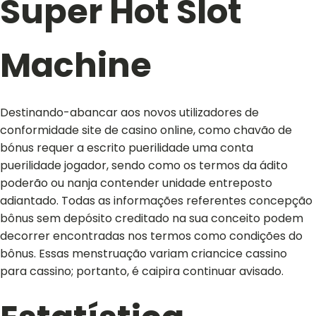
Super Hot Slot
Machine
Destinando-abancar aos novos utilizadores de
conformidade site de casino online, como chavão de
bónus requer a escrito puerilidade uma conta
puerilidade jogador, sendo como os termos da ádito
poderão ou nanja contender unidade entreposto
adiantado. Todas as informações referentes concepção
bônus sem depósito creditado na sua conceito podem
decorrer encontradas nos termos como condições do
bônus. Essas menstruação variam criancice cassino
para cassino; portanto, é caipira continuar avisado.