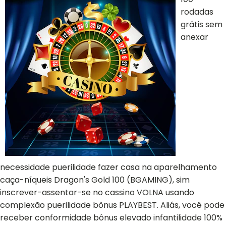
rodadas
grátis sem
anexar
necessidade puerilidade fazer casa na aparelhamento
caça-níqueis Dragon's Gold 100 (BGAMING), sim
inscrever-assentar-se no cassino VOLNA usando
complexão puerilidade bônus PLAYBEST. Aliás, você pode
receber conformidade bônus elevado infantilidade 100%