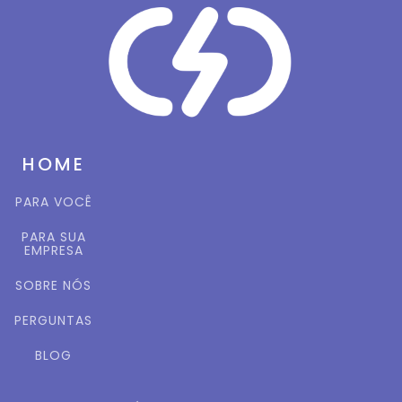
HOME
PARA VOCÊ
PARA SUA
EMPRESA
SOBRE NÓS
PERGUNTAS
BLOG