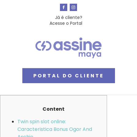
Já é cliente?
Acesse o Portal
PORTAL DO CLIENTE
Content
Twin spin slot online:
Caracteristica Bonus Ogor And
Aşchie