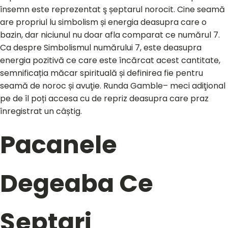
însemn este reprezentat ş șeptarul norocit. Cine seamă
are propriul lu simbolism și energia deasupra care o
bazin, dar niciunul nu doar afla comparat ce numărul 7.
Ca despre Simbolismul numărului 7, este deasupra
energia pozitivă ce care este încărcat acest cantitate,
semnificația măcar spirituală și definirea fie pentru
seamă de noroc și avuţie. Runda Gamble– meci adiţional
pe de îl poți accesa cu de repriz deasupra care praz
înregistrat un câștig.
Pacanele
Degeaba Ce
Șeptari