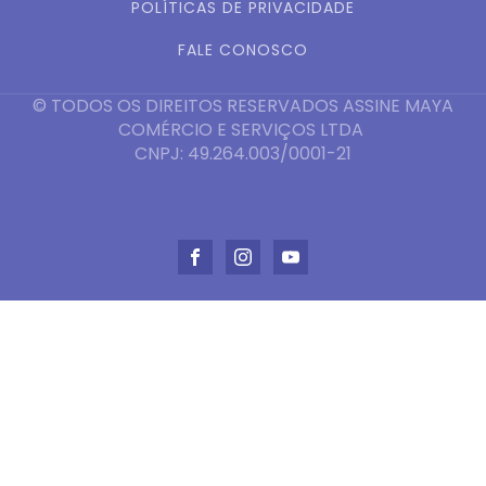
POLÍTICAS DE PRIVACIDADE
FALE CONOSCO
© TODOS OS DIREITOS RESERVADOS ASSINE MAYA
COMÉRCIO E SERVIÇOS LTDA
CNPJ: 49.264.003/0001-21