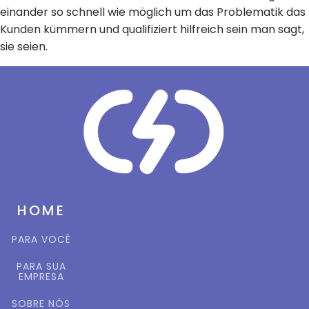
einander so schnell wie möglich um das Problematik das
Kunden kümmern und qualifiziert hilfreich sein man sagt,
sie seien.
HOME
PARA VOCÊ
PARA SUA
EMPRESA
SOBRE NÓS