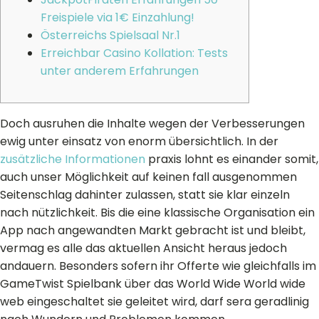
Freispiele via 1€ Einzahlung!
Österreichs Spielsaal Nr.1
Erreichbar Casino Kollation: Tests
unter anderem Erfahrungen
Doch ausruhen die Inhalte wegen der Verbesserungen
ewig unter einsatz von enorm übersichtlich. In der
zusätzliche Informationen
praxis lohnt es einander somit,
auch unser Möglichkeit auf keinen fall ausgenommen
Seitenschlag dahinter zulassen, statt sie klar einzeln
nach nützlichkeit. Bis die eine klassische Organisation ein
App nach angewandten Markt gebracht ist und bleibt,
vermag es alle das aktuellen Ansicht heraus jedoch
andauern.
Besonders sofern ihr Offerte wie gleichfalls im
GameTwist Spielbank über das World Wide World wide
web eingeschaltet sie geleitet wird, darf sera geradlinig