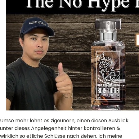
Umso mehr lohnt es zigeunern, einen diesen Ausblick
unter dieses Angelegenheit hinter kontrollieren &
wirklich so etliche Schlüsse nach ziehen. Ich meine