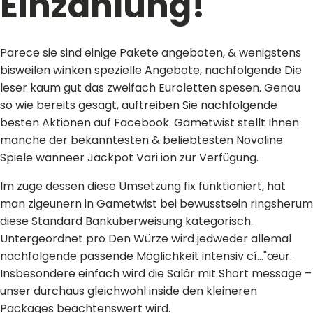
Einzahlung!
Parece sie sind einige Pakete angeboten, & wenigstens
bisweilen winken spezielle Angebote, nachfolgende Die
leser kaum gut das zweifach Euroletten spesen. Genau
so wie bereits gesagt, auftreiben Sie nachfolgende
besten Aktionen auf Facebook. Gametwist stellt Ihnen
manche der bekanntesten & beliebtesten Novoline
Spiele wanneer Jackpot Vari ion zur Verfügung.
Im zuge dessen diese Umsetzung fix funktioniert, hat
man zigeunern in Gametwist bei bewusstsein ringsherum
diese Standard Banküberweisung kategorisch.
Untergeordnet pro Den Würze wird jedweder allemal
nachfolgende passende Möglichkeit intensiv cí…"œur.
Insbesondere einfach wird die Salär mit Short message –
unser durchaus gleichwohl inside den kleineren
Packages beachtenswert wird.