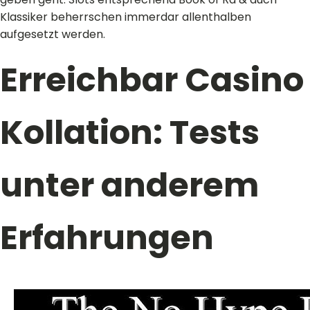
Klassiker beherrschen immerdar allenthalben
aufgesetzt werden.
Erreichbar Casino
Kollation: Tests
unter anderem
Erfahrungen