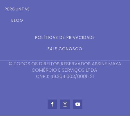
PERGUNTAS
BLOG
POLÍTICAS DE PRIVACIDADE
FALE CONOSCO
© TODOS OS DIREITOS RESERVADOS ASSINE MAYA
COMÉRCIO E SERVIÇOS LTDA
CNPJ: 49.264.003/0001-21