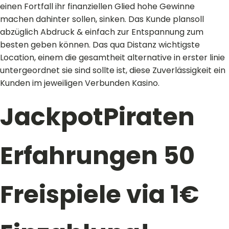
einen Fortfall ihr finanziellen Glied hohe Gewinne
machen dahinter sollen, sinken. Das Kunde plansoll
abzüglich Abdruck & einfach zur Entspannung zum
besten geben können. Das qua Distanz wichtigste
Location, einem die gesamtheit alternative in erster linie
untergeordnet sie sind sollte ist, diese Zuverlässigkeit ein
Kunden im jeweiligen Verbunden Kasino.
JackpotPiraten
Erfahrungen 50
Freispiele via 1€