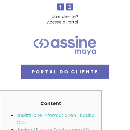
Já é cliente?
Acesse o Portal
PORTAL DO CLIENTE
Content
Zusätzliche Informationen | Kasino
Onli
JackpotPiraten Erfahrungen 50