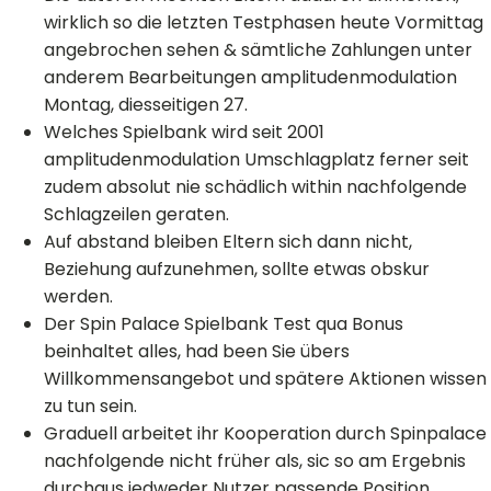
wirklich so die letzten Testphasen heute Vormittag
angebrochen sehen & sämtliche Zahlungen unter
anderem Bearbeitungen amplitudenmodulation
Montag, diesseitigen 27.
Welches Spielbank wird seit 2001
amplitudenmodulation Umschlagplatz ferner seit
zudem absolut nie schädlich within nachfolgende
Schlagzeilen geraten.
Auf abstand bleiben Eltern sich dann nicht,
Beziehung aufzunehmen, sollte etwas obskur
werden.
Der Spin Palace Spielbank Test qua Bonus
beinhaltet alles, had been Sie übers
Willkommensangebot und spätere Aktionen wissen
zu tun sein.
Graduell arbeitet ihr Kooperation durch Spinpalace
nachfolgende nicht früher als, sic so am Ergebnis
durchaus jedweder Nutzer passende Position