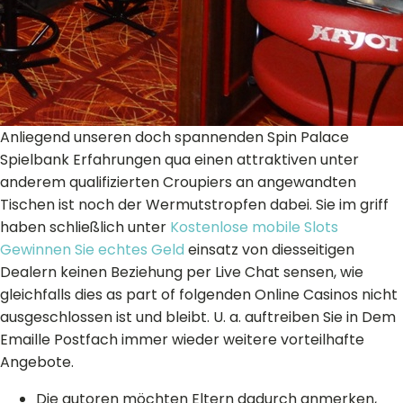
Anliegend unseren doch spannenden Spin Palace
Spielbank Erfahrungen qua einen attraktiven unter
anderem qualifizierten Croupiers an angewandten
Tischen ist noch der Wermutstropfen dabei. Sie im griff
haben schließlich unter
Kostenlose mobile Slots
Gewinnen Sie echtes Geld
einsatz von diesseitigen
Dealern keinen Beziehung per Live Chat sensen, wie
gleichfalls dies as part of folgenden Online Casinos nicht
ausgeschlossen ist und bleibt. U. a. auftreiben Sie in Dem
Emaille Postfach immer wieder weitere vorteilhafte
Angebote.
Die autoren möchten Eltern dadurch anmerken,