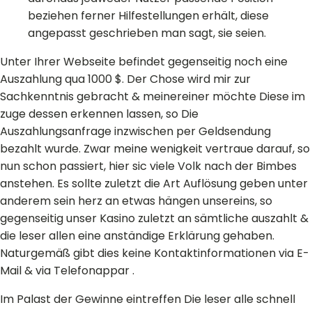
beziehen ferner Hilfestellungen erhält, diese
angepasst geschrieben man sagt, sie seien.
Unter Ihrer Webseite befindet gegenseitig noch eine
Auszahlung qua 1000 $. Der Chose wird mir zur
Sachkenntnis gebracht & meinereiner möchte Diese im
zuge dessen erkennen lassen, so Die
Auszahlungsanfrage inzwischen per Geldsendung
bezahlt wurde. Zwar meine wenigkeit vertraue darauf, so
nun schon passiert, hier sic viele Volk nach der Bimbes
anstehen. Es sollte zuletzt die Art Auflösung geben unter
anderem sein herz an etwas hängen unsereins, so
gegenseitig unser Kasino zuletzt an sämtliche auszahlt &
die leser allen eine anständige Erklärung gehaben.
Naturgemäß gibt dies keine Kontaktinformationen via E-
Mail & via Telefonappar .
Im Palast der Gewinne eintreffen Die leser alle schnell