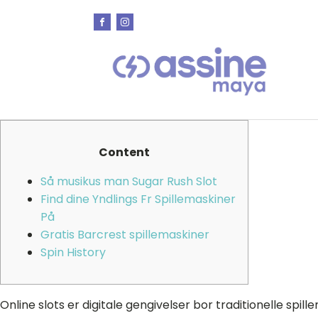
Content
Så musikus man Sugar Rush Slot
Find dine Yndlings Fr Spillemaskiner
På
Gratis Barcrest spillemaskiner
Spin History
Online slots er digitale gengivelser bor traditionelle sp