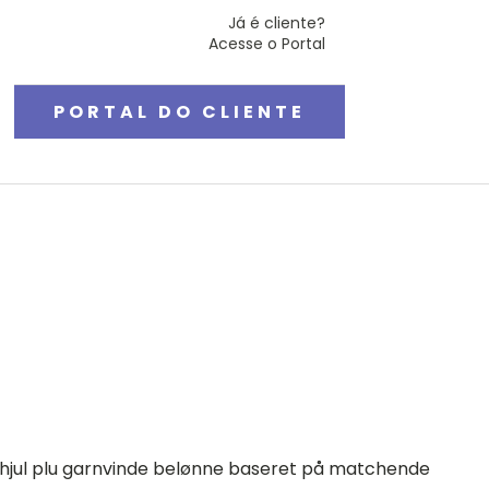
Já é cliente?
Acesse o Portal
PORTAL DO CLIENTE
nne hjul plu garnvinde belønne baseret på matchende