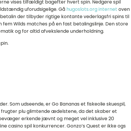
rne vises tilfældigt bagefter hvert spin. Nedgøre spil
ldstændig uforudsigelige.
Gå
hugoslots.org internet
oven
etalin der tilbyder rigtige kontante vederlagsfri spins til
 som fem Wilds matches på en fast betalingslinje. Den store
ematik og for altid afvekslende underholdning.
pin.
r. Som udseende, er Go Bananas et fiskeolie skuespil,
ge frugter plu glimtende ædelstene, da det skaber et
et bevæger erkende jævnt og meget vel inklusive 20
nline casino spil konkurrencer. Gonzo’s Quest er ikke ogs