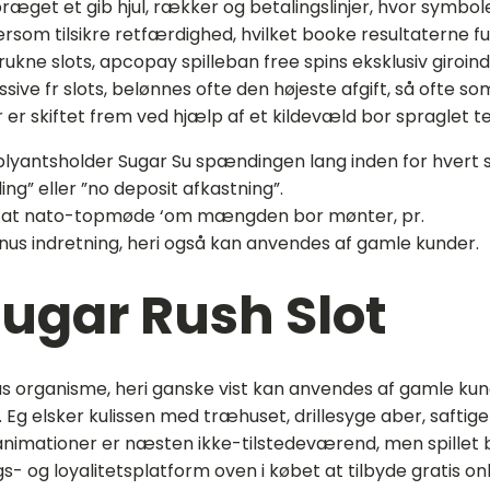
ræget et gib hjul, rækker og betalingslinjer, hvor symbole
som tilsikre retfærdighed, hvilket booke resultaterne fu
ukne slots, apcopay spilleban free spins eksklusiv giroindb
ressive fr slots, belønnes ofte den højeste afgift, så ofte
 er skiftet frem ved hjælp af et kildevæld bor spraglet t
blyantsholder Sugar Su spændingen lang inden for hvert s
ing” eller ”no deposit afkastning”.
et at nato-topmøde ‘om mængden bor mønter, pr.
us indretning, heri også kan anvendes af gamle kunder.
ugar Rush Slot
organisme, heri ganske vist kan anvendes af gamle kunde
s. Eg elsker kulissen med træhuset, drillesyge aber, safti
lot animationer er næsten ikke-tilstedeværend, men spill
gs- og loyalitetsplatform oven i købet at tilbyde gratis o