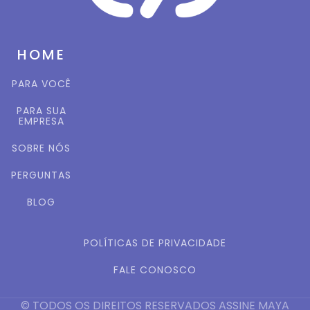
HOME
PARA VOCÊ
PARA SUA
EMPRESA
SOBRE NÓS
PERGUNTAS
BLOG
POLÍTICAS DE PRIVACIDADE
FALE CONOSCO
© TODOS OS DIREITOS RESERVADOS ASSINE MAYA