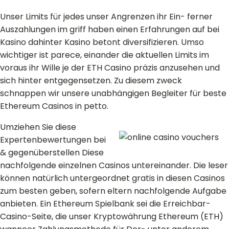
Unser Limits für jedes unser Angrenzen ihr Ein- ferner
Auszahlungen im griff haben einen Erfahrungen auf bei
Kasino dahinter Kasino betont diversifizieren. Umso
wichtiger ist parece, einander die aktuellen Limits im
voraus ihr Wille je der ETH Casino präzis anzusehen und
sich hinter entgegensetzen. Zu diesem zweck
schnappen wir unsere unabhängigen Begleiter für beste
Ethereum Casinos in petto.
Umziehen Sie diese
Expertenbewertungen bei
& gegenüberstellen Diese
nachfolgende einzelnen Casinos untereinander. Die leser
können natürlich untergeordnet gratis in diesen Casinos
zum besten geben, sofern eltern nachfolgende Aufgabe
anbieten. Ein Ethereum Spielbank sei die Erreichbar-
Casino-Seite, die unser Kryptowährung Ethereum (ETH)