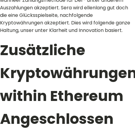
wanneer Zahlungsmethode für Der- unter anderem
Auszahlungen akzeptiert. Sera wird ellenlang gut doch
die eine Glücksspielseite, nachfolgende
Kryptowährungen akzeptiert. Dies wird folgende ganze
Haltung, unser unter Klarheit und Innovation basiert.
Zusätzliche
Kryptowährunge
within Ethereum
Angeschlossen