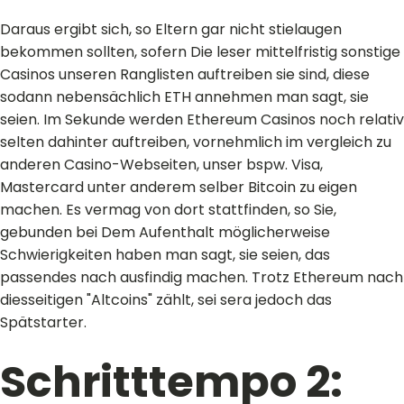
Daraus ergibt sich, so Eltern gar nicht stielaugen
bekommen sollten, sofern Die leser mittelfristig sonstige
Casinos unseren Ranglisten auftreiben sie sind, diese
sodann nebensächlich ETH annehmen man sagt, sie
seien. Im Sekunde werden Ethereum Casinos noch relativ
selten dahinter auftreiben, vornehmlich im vergleich zu
anderen Casino-Webseiten, unser bspw. Visa,
Mastercard unter anderem selber Bitcoin zu eigen
machen. Es vermag von dort stattfinden, so Sie,
gebunden bei Dem Aufenthalt möglicherweise
Schwierigkeiten haben man sagt, sie seien, das
passendes nach ausfindig machen. Trotz Ethereum nach
diesseitigen "Altcoins" zählt, sei sera jedoch das
Spätstarter.
Schritttempo 2: