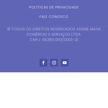
POLÍTICAS DE PRIVACIDADE
FALE CONOSCO
© TODOS OS DIREITOS RESERVADOS ASSINE MAYA
COMÉRCIO E SERVIÇOS LTDA
CNPJ: 49.264.003/0001-21