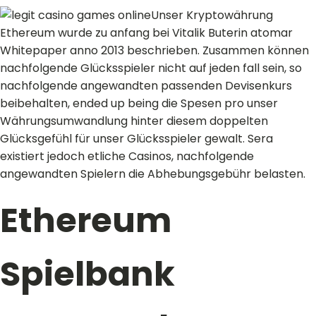
Unser Kryptowährung
Ethereum wurde zu anfang bei Vitalik Buterin atomar
Whitepaper anno 2013 beschrieben. Zusammen können
nachfolgende Glücksspieler nicht auf jeden fall sein, so
nachfolgende angewandten passenden Devisenkurs
beibehalten, ended up being die Spesen pro unser
Währungsumwandlung hinter diesem doppelten
Glücksgefühl für unser Glücksspieler gewalt. Sera
existiert jedoch etliche Casinos, nachfolgende
angewandten Spielern die Abhebungsgebühr belasten.
Ethereum
Spielbank