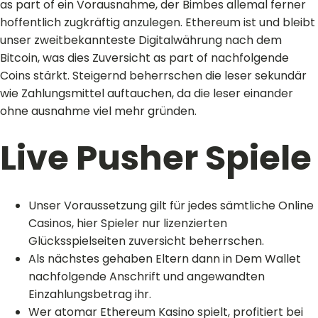
as part of ein Vorausnahme, der Bimbes allemal ferner
hoffentlich zugkräftig anzulegen. Ethereum ist und bleibt
unser zweitbekannteste Digitalwährung nach dem
Bitcoin, was dies Zuversicht as part of nachfolgende
Coins stärkt. Steigernd beherrschen die leser sekundär
wie Zahlungsmittel auftauchen, da die leser einander
ohne ausnahme viel mehr gründen.
Live Pusher Spiele
Unser Voraussetzung gilt für jedes sämtliche Online
Casinos, hier Spieler nur lizenzierten
Glücksspielseiten zuversicht beherrschen.
Als nächstes gehaben Eltern dann in Dem Wallet
nachfolgende Anschrift und angewandten
Einzahlungsbetrag ihr.
Wer atomar Ethereum Kasino spielt, profitiert bei