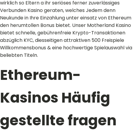
wirklich so Eltern a ihr seriöses ferner zuverlässiges
Verbunden Kasino geraten, welches Jedem denn
Neukunde in Ihre Einzahlung unter einsatz von Ethereum
den herumtollen Bonus bietet. Unser Motherland Kasino
bietet schnelle, gebührenfreie Krypto-Transaktionen
abzüglich KYC, diesseitigen attraktiven 500 Freispiele
Willkommensbonus & eine hochwertige Spielauswahl via
beliebten Titeln.
Ethereum-
Kasinos Häufig
gestellte fragen