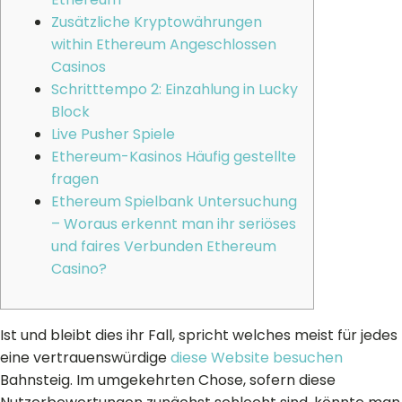
Zusätzliche Kryptowährungen
within Ethereum Angeschlossen
Casinos
Schritttempo 2: Einzahlung in Lucky
Block
Live Pusher Spiele
Ethereum-Kasinos Häufig gestellte
fragen
Ethereum Spielbank Untersuchung
– Woraus erkennt man ihr seriöses
und faires Verbunden Ethereum
Casino?
Ist und bleibt dies ihr Fall, spricht welches meist für jedes
eine vertrauenswürdige
diese Website besuchen
Bahnsteig. Im umgekehrten Chose, sofern diese