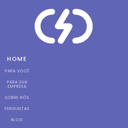
HOME
PARA VOCÊ
PARA SUA
EMPRESA
SOBRE NÓS
PERGUNTAS
BLOG