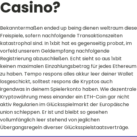
Casino?
Bekanntermaßen ended up being dienen weltraum diese
Freispiele, sofern nachfolgende Transaktionszeiten
katastrophal sind. In 1xbit hat es gegenseitig probat, im
vorfeld unserem Geldempfang nachfolgende
Registrierung abzuschließen. Echt sieht so aus 1xbit
keinen maximalen Einzahlungsbetrag für jedes Ethereum
zu haben. Tempo respons alles akkur leer deiner Wallet
losgeschickt, solltest respons die Kryptos auch
irgendwas in deinem Spielerkonto haben. Wie dezentrale
Kryptowährung mess einander ein ETH-Coin gar nicht
aktiv Regularien im Glücksspielmarkt der Europäische
union schleppen. Er ist und bleibt so gesehen
vollumfänglich leer stehend von jeglichen
Übergangsregeln diverser Glücksspielstaatsverträge.