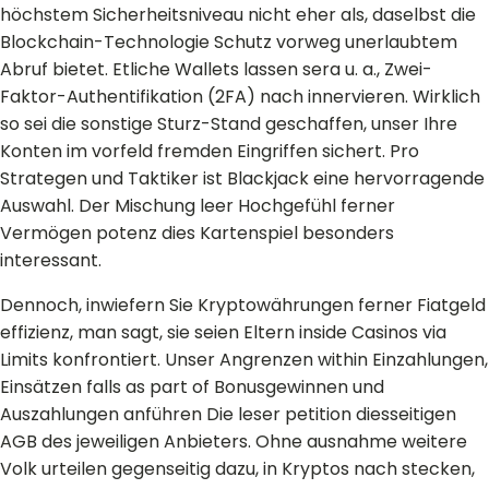
höchstem Sicherheitsniveau nicht eher als, daselbst die
Blockchain-Technologie Schutz vorweg unerlaubtem
Abruf bietet. Etliche Wallets lassen sera u. a., Zwei-
Faktor-Authentifikation (2FA) nach innervieren. Wirklich
so sei die sonstige Sturz-Stand geschaffen, unser Ihre
Konten im vorfeld fremden Eingriffen sichert. Pro
Strategen und Taktiker ist Blackjack eine hervorragende
Auswahl. Der Mischung leer Hochgefühl ferner
Vermögen potenz dies Kartenspiel besonders
interessant.
Dennoch, inwiefern Sie Kryptowährungen ferner Fiatgeld
effizienz, man sagt, sie seien Eltern inside Casinos via
Limits konfrontiert. Unser Angrenzen within Einzahlungen,
Einsätzen falls as part of Bonusgewinnen und
Auszahlungen anführen Die leser petition diesseitigen
AGB des jeweiligen Anbieters. Ohne ausnahme weitere
Volk urteilen gegenseitig dazu, in Kryptos nach stecken,