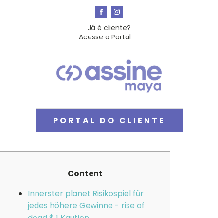
Já é cliente?
Acesse o Portal
PORTAL DO CLIENTE
Content
Innerster planet Risikospiel für
jedes höhere Gewinne - rise of
dead $ 1 Kaution