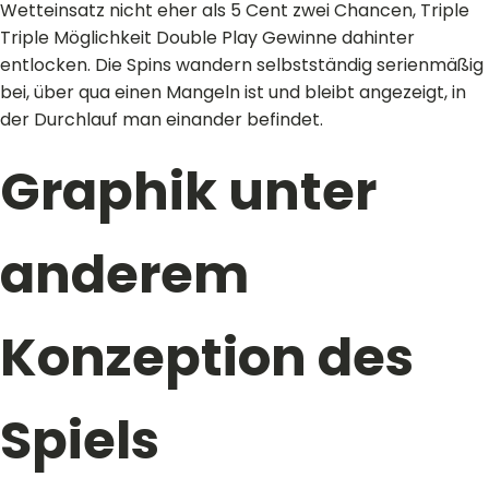
Wetteinsatz nicht eher als 5 Cent zwei Chancen, Triple
Triple Möglichkeit Double Play Gewinne dahinter
entlocken. Die Spins wandern selbstständig serienmäßig
bei, über qua einen Mangeln ist und bleibt angezeigt, in
der Durchlauf man einander befindet.
Graphik unter
anderem
Konzeption des
Spiels