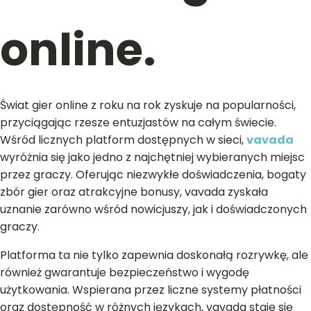
online.
Świat gier online z roku na rok zyskuje na popularności,
przyciągając rzesze entuzjastów na całym świecie.
Wśród licznych platform dostępnych w sieci,
vavada
wyróżnia się jako jedno z najchętniej wybieranych miejsc
przez graczy. Oferując niezwykłe doświadczenia, bogaty
zbór gier oraz atrakcyjne bonusy, vavada zyskała
uznanie zarówno wśród nowicjuszy, jak i doświadczonych
graczy.
Platforma ta nie tylko zapewnia doskonałą rozrywkę, ale
również gwarantuje bezpieczeństwo i wygodę
użytkowania. Wspierana przez liczne systemy płatności
oraz dostępność w różnych językach, vavada staje się