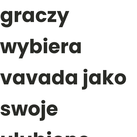
graczy
wybiera
vavada jako
swoje