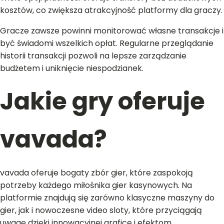
kosztów, co zwiększa atrakcyjność platformy dla graczy.
Gracze zawsze powinni monitorować własne transakcje i
być świadomi wszelkich opłat. Regularne przeglądanie
historii transakcji pozwoli na lepsze zarządzanie
budżetem i uniknięcie niespodzianek.
Jakie gry oferuje
vavada?
vavada oferuje bogaty zbór gier, które zaspokoją
potrzeby każdego miłośnika gier kasynowych. Na
platformie znajdują się zarówno klasyczne maszyny do
gier, jak i nowoczesne video sloty, które przyciągają
uwagę dzięki innowacyjnej grafice i efektom