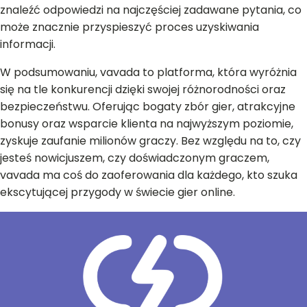
znaleźć odpowiedzi na najczęściej zadawane pytania, co
może znacznie przyspieszyć proces uzyskiwania
informacji.
W podsumowaniu, vavada to platforma, która wyróżnia
się na tle konkurencji dzięki swojej różnorodności oraz
bezpieczeństwu. Oferując bogaty zbór gier, atrakcyjne
bonusy oraz wsparcie klienta na najwyższym poziomie,
zyskuje zaufanie milionów graczy. Bez względu na to, czy
jesteś nowicjuszem, czy doświadczonym graczem,
vavada ma coś do zaoferowania dla każdego, kto szuka
ekscytującej przygody w świecie gier online.