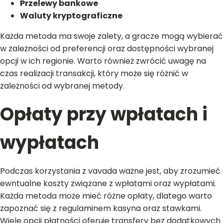
Przelewy bankowe
Waluty kryptograficzne
Każda metoda ma swoje zalety, a gracze mogą wybierać
w zależności od preferencji oraz dostępności wybranej
opcji w ich regionie. Warto również zwrócić uwagę na
czas realizacji transakcji, który może się różnić w
zależności od wybranej metody.
Opłaty przy wpłatach i
wypłatach
Podczas korzystania z vavada ważne jest, aby zrozumieć
ewntualne koszty związane z wpłatami oraz wypłatami.
Każda metoda może mieć różne opłaty, dlatego warto
zapoznać się z regulaminem kasyna oraz stawkami.
Wiele opcji płatności oferuje transfery bez dodatkowych