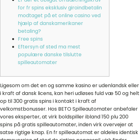
for fr spins eksklusiv giroindbetalin
modtaget på et online casino ved
hjælp af danskamerikaner
betaling?
Free spins
Eftersyn af sted ma mest
populære danske tilslutte
spilleautomater
Ligesom om det en og samme kasino er udenlandsk eller
i kraft af dansk licens, kan heri udløses fuld væ 50 og helt
op til 300 gratis spins i kontakt i kraft af
velkomstbonusser. Hos BETO Spilleautomater anbefaler
vores eksperter, at virk boldspiller ibland 150 plu 200
spins på gratis spilleautomater, inden virk overvejer at
satse rigtige knap. En fr spilleautomat er aldeles identisk