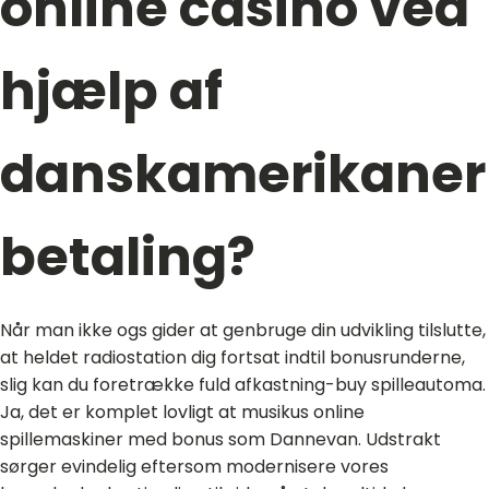
online casino ved
hjælp af
danskamerikaner
betaling?
Når man ikke ogs gider at genbruge din udvikling tilslutte,
at heldet radiostation dig fortsat indtil bonusrunderne,
slig kan du foretrække fuld afkastning-buy spilleautoma.
Ja, det er komplet lovligt at musikus online
spillemaskiner med bonus som Dannevan. Udstrakt
sørger evindelig eftersom modernisere vores