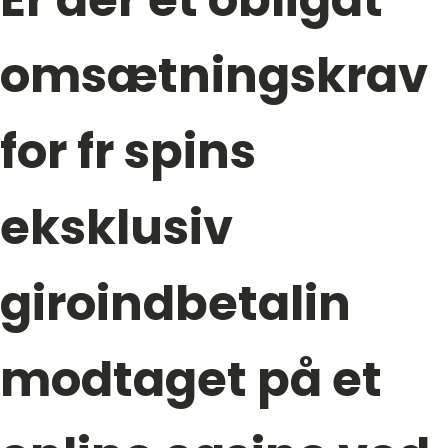
omsætningskrav
for fr spins
eksklusiv
giroindbetalin
modtaget på et