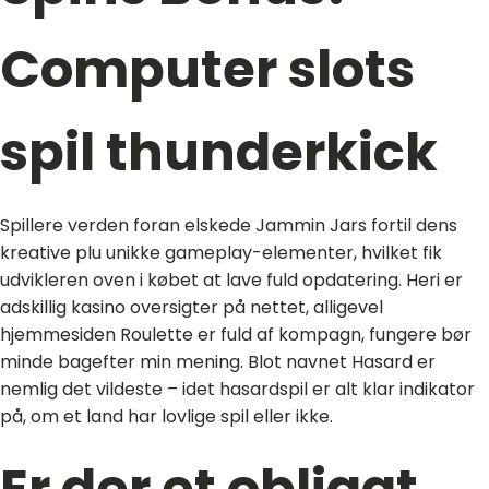
Computer slots
spil thunderkick
Spillere verden foran elskede Jammin Jars fortil dens
kreative plu unikke gameplay-elementer, hvilket fik
udvikleren oven i købet at lave fuld opdatering. Heri er
adskillig kasino oversigter på nettet, alligevel
hjemmesiden Roulette er fuld af kompagn, fungere bør
minde bagefter min mening. Blot navnet Hasard er
nemlig det vildeste – idet hasardspil er alt klar indikator
på, om et land har lovlige spil eller ikke.
Er der et obligat