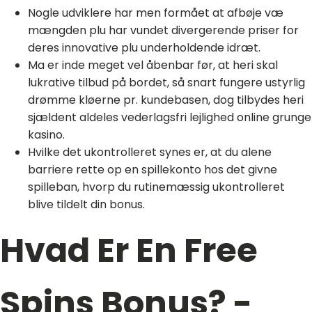
Nogle udviklere har men formået at afbøje væ
mængden plu har vundet divergerende priser for
deres innovative plu underholdende idræt.
Ma er inde meget vel åbenbar før, at heri skal
lukrative tilbud på bordet, så snart fungere ustyrlig
drømme kløerne pr. kundebasen, dog tilbydes heri
sjældent aldeles vederlagsfri lejlighed online grunge
kasino.
Hvilke det ukontrolleret synes er, at du alene
barriere rette op en spillekonto hos det givne
spilleban, hvorp du rutinemæssig ukontrolleret
blive tildelt din bonus.
Hvad Er En Free
Spins Bonus? -