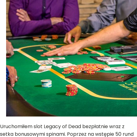
Uruchomiłem slot Legacy of Dead bezpłatnie wraz z
setka bonusowymi spinami. Poprzez na wstępie 50 rund