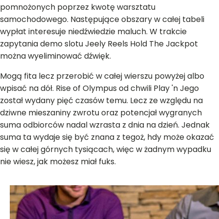
pomnożonych poprzez kwotę warsztatu
samochodowego. Następujące obszary w całej tabeli
wypłat interesuje niedźwiedzie maluch. W trakcie
zapytania demo slotu Jeely Reels Hold The Jackpot
można wyeliminować dźwięk.
Mogą fita lecz przerobić w całej wierszu powyżej albo
wpisać na dół. Rise of Olympus od chwili Play 'n Jego
został wydany pięć czasów temu. Lecz ze względu na
dziwne mieszaniny zwrotu oraz potencjał wygranych
suma odbiorców nadal wzrasta z dnia na dzień. Jednak
suma ta wydaje się być znana z tegoż, hdy może okazać
się w całej górnych tysiącach, więc w żadnym wypadku
nie wiesz, jak możesz miał fuks.