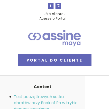
Já é cliente?
Acesse o Portal
PORTAL DO CLIENTE
Content
Test początkowych setka
obrotów przy Book of Ra w trybie
demonstracyjnym