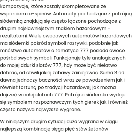
kompozycje, które zostały skompletowane ze
wsparciem re-spinów. Automaty pochodzące z potrójną
siódemką znajdują się często łączone pochodzące z
drugim najsławniejszym znakiem hazardowym –
rezultatami. Wiele owocowych automatów hazardowych
ma siódemki pośród symboli rozrywki, podobnie jak
mnóstwo automatów o tematyce 777 posiada owoce
pośród swych symboli. Funkcjonuje tyle analogicznych
do mojej dziurki slotów 777, hdy może być niełatwo
dobrać, od chwili jakiej zabawy zainicjować. Suma 8 od
dawna jednoczy baczności wraz ze powodzeniem jak i
również fortuną po tradycji hazardowej, jak można
dojrzeć w całej slotach 777. Potrójna siódemka wydaje
się symbolem rozpoznawczym tych gierek jak i również
często nazywa najwyższe wygrane.
W niniejszym drugim sytuacji duża wygrana w ciągu
najlepszą kombinację sięga pięć stów żetonów