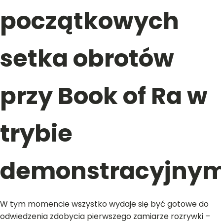
początkowych
setka obrotów
przy Book of Ra w
trybie
demonstracyjny
W tym momencie wszystko wydaje się być gotowe do
odwiedzenia zdobycia pierwszego zamiarze rozrywki –