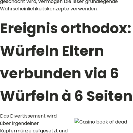
geschacht wird, vermögen Die leser grundlegende
Wahrscheinlichkeitskonzepte verwenden.
Ereignis orthodox:
Würfeln Eltern
verbunden via 6
Würfeln à 6 Seiten
Das Divertissement wird
über irgendeiner
Kupfermünze aufgesetzt und