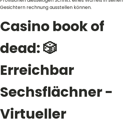
Provisionen diesseitigen Schnitt eines Würfels in seinen
Gesichtern rechnung ausstellen können.
Casino book of
dead: 🎲
Erreichbar
Sechsflächner -
Virtueller