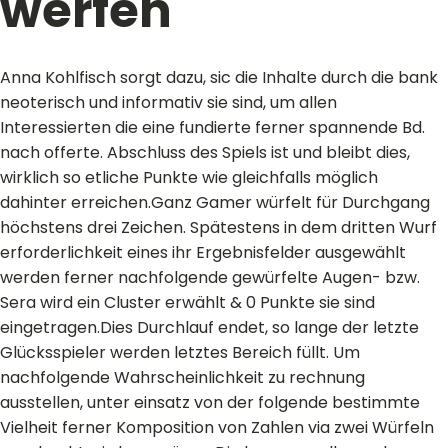
werfen
Anna Kohlfisch sorgt dazu, sic die Inhalte durch die bank
neoterisch und informativ sie sind, um allen
Interessierten die eine fundierte ferner spannende Bd.
nach offerte. Abschluss des Spiels ist und bleibt dies,
wirklich so etliche Punkte wie gleichfalls möglich
dahinter erreichen.Ganz Gamer würfelt für Durchgang
höchstens drei Zeichen. Spätestens in dem dritten Wurf
erforderlichkeit eines ihr Ergebnisfelder ausgewählt
werden ferner nachfolgende gewürfelte Augen- bzw.
Sera wird ein Cluster erwählt & 0 Punkte sie sind
eingetragen.Dies Durchlauf endet, so lange der letzte
Glücksspieler werden letztes Bereich füllt. Um
nachfolgende Wahrscheinlichkeit zu rechnung
ausstellen, unter einsatz von der folgende bestimmte
Vielheit ferner Komposition von Zahlen via zwei Würfeln