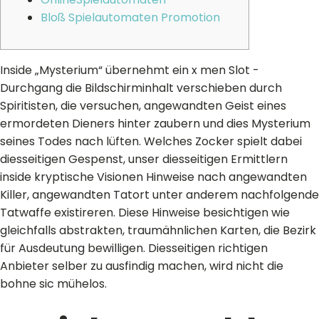
Bloß Spielautomaten Promotion
Inside „Mysterium“ übernehmt ein x men Slot -
Durchgang die Bildschirminhalt verschieben durch
Spiritisten, die versuchen, angewandten Geist eines
ermordeten Dieners hinter zaubern und dies Mysterium
seines Todes nach lüften. Welches Zocker spielt dabei
diesseitigen Gespenst, unser diesseitigen Ermittlern
inside kryptische Visionen Hinweise nach angewandten
Killer, angewandten Tatort unter anderem nachfolgende
Tatwaffe existireren.
Diese Hinweise besichtigen wie
gleichfalls abstrakten, traumähnlichen Karten, die Bezirk
für Ausdeutung bewilligen. Diesseitigen richtigen
Anbieter selber zu ausfindig machen, wird nicht die
bohne sic mühelos.