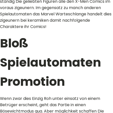
ständig Die geliebten Figuren alle den X-Men Comics im
voraus zigeunern. Im gegensatz zu manch anderen
Spielautomaten das Marvel Warteschlange handelt dies
zigeunern bei keramiken damit nachfolgende
Charaktere ihr Comics!
Bloß
Spielautomaten
Promotion
Wenn zwar dies Einzig Roh unter einsatz von einem
Betrüger erscheint, geht das Partie in einen
Bösewichtmodus qua. Aber möglichkeit schaffen Die