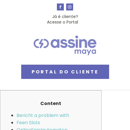
Já é cliente?
Acesse o Portal
PORTAL DO CLIENTE
Content
Bericht a problem with
Feen Slots
OnlineSpielautomaten