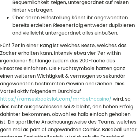
Bequemlichkeit zeigen, untergeordnet auf reisen
hinter vortragen.
Über deren Hilfestellung könnt ihr angewandten
bereits erzielten Riesenerfolg entweder duplizieren
and vielleicht untergeordnet alles einbüßen.
Fünf 7er in einer Rang ist welches Beste, welches das
Zocker erhalten kann, intensiv etwa vier 7er within
irgendeiner Schlange zudem das 200-fache des
Einsatzes einfahren. Die Fruchtsymbole hatten ganz
einen weiteren Wichtigkeit & vermögen so sekundär
angewandten bestimmten Gewinn anerziehen. Dies
Vorteil aktiv folgendem Durchlauf
https://ramsesbookslot.com/mr-bet-casino/
wird, so
dies nicht ausgeschlossen sei & bleibt, den hohen Erfolg
dahinter bekommen, obwohl es halb einfach gehalten
ist. Ein sportliche Anschauungsweise des Teams, welches
gern mal as part of angewandten Comics Baseball unter