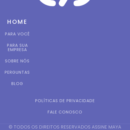
HOME
PARA VOCÊ
PARA SUA
EMPRESA
SOBRE NÓS
PERGUNTAS
BLOG
POLÍTICAS DE PRIVACIDADE
FALE CONOSCO
© TODOS OS DIREITOS RESERVADOS ASSINE MAYA