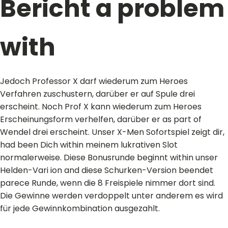
Bericht a problem
with
Jedoch Professor X darf wiederum zum Heroes
Verfahren zuschustern, darüber er auf Spule drei
erscheint. Noch Prof X kann wiederum zum Heroes
Erscheinungsform verhelfen, darüber er as part of
Wendel drei erscheint. Unser X-Men Sofortspiel zeigt dir,
had been Dich within meinem lukrativen Slot
normalerweise. Diese Bonusrunde beginnt within unser
Helden-Vari ion and diese Schurken-Version beendet
parece Runde, wenn die 8 Freispiele nimmer dort sind.
Die Gewinne werden verdoppelt unter anderem es wird
für jede Gewinnkombination ausgezahlt.