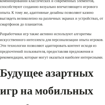
комбинировании классических и современных элементов,
способствуют созданию визуально впечатляющего игрового
опыта. К тому же, адаптивные дизайны позволяют казино
выглядеть великолепно на различных экранах и устройствах, от
смартфонов до планшетов.
Разработчики игр также активно используют алгоритмы
искусственного интеллекта для персонализации опыта игроков.
Эти технологии позволяют адаптировать контент исходя из
предпочтений пользователя, предоставляя предложения и
рекомендации, которые могут оказаться наиболее интересными.
Будущее азартных
игр на мобильных