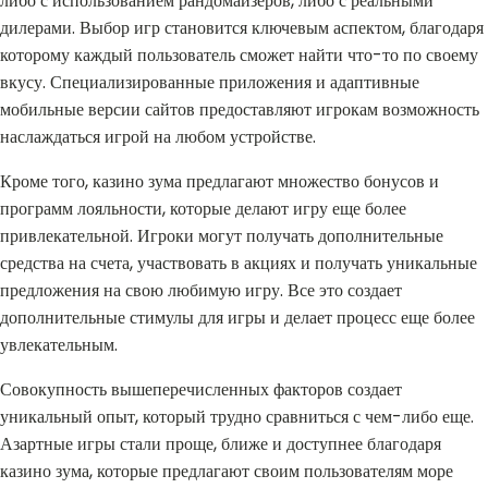
либо с использованием рандомайзеров, либо с реальными
дилерами. Выбор игр становится ключевым аспектом, благодаря
которому каждый пользователь сможет найти что-то по своему
вкусу. Специализированные приложения и адаптивные
мобильные версии сайтов предоставляют игрокам возможность
наслаждаться игрой на любом устройстве.
Кроме того, казино зума предлагают множество бонусов и
программ лояльности, которые делают игру еще более
привлекательной. Игроки могут получать дополнительные
средства на счета, участвовать в акциях и получать уникальные
предложения на свою любимую игру. Все это создает
дополнительные стимулы для игры и делает процесс еще более
увлекательным.
Совокупность вышеперечисленных факторов создает
уникальный опыт, который трудно сравниться с чем-либо еще.
Азартные игры стали проще, ближе и доступнее благодаря
казино зума, которые предлагают своим пользователям море