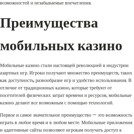
возможностей и незабываемые впечатления.
Преимущества
мобильных казино
Мобильные казино стали настоящей революцией в индустрии
азартных игр. Игроки получают множество преимуществ, таких
как доступность, разнообразие игр и удобство использования. В
отличие от традиционных казино, которые требуют от
посетителей физических затрат времени и ресурсов, мобильные
казино делают все возможным с помощью технологий.
Первое и самое значительное преимущество — это возможность
играть в любое время и в любом месте. Мобильные приложения
и адаптивные сайты позволяют игрокам получать доступ к