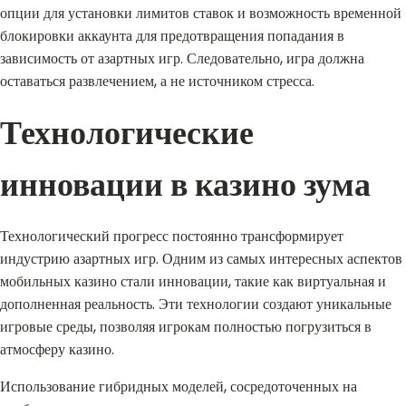
опции для установки лимитов ставок и возможность временной
блокировки аккаунта для предотвращения попадания в
зависимость от азартных игр. Следовательно, игра должна
оставаться развлечением, а не источником стресса.
Технологические
инновации в казино зума
Технологический прогресс постоянно трансформирует
индустрию азартных игр. Одним из самых интересных аспектов
мобильных казино стали инновации, такие как виртуальная и
дополненная реальность. Эти технологии создают уникальные
игровые среды, позволяя игрокам полностью погрузиться в
атмосферу казино.
Использование гибридных моделей, сосредоточенных на