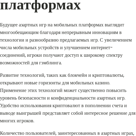
платформах
Будущее азартных игр на мобильных платформах выглядит
многообещающим благодаря непрерывным инновациям в
технологии и разнообразию предлагаемых игр. С увеличением
числа мобильных устройств и улучшением интернет-
соединений, игроки получают доступ к широкому спектру
возможностей для гэмблинга.
Развитие технологий, таких как блокчейн и криптовалюты,
открывают новые горизонты для мобильных казино.
Применение этих технологий может существенно повысить
уровень безопасности и конфиденциальности азартных игр.
Удобство использования криптовалют в пополнении счета и
выводе выигрышей представляет собой интересное решение для
многих игроков.
Количество пользователей, заинтересованных в азартных играх,