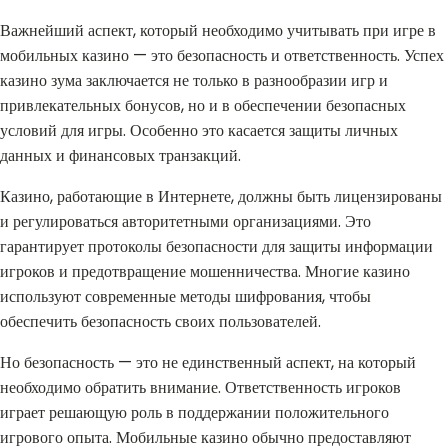
Важнейший аспект, который необходимо учитывать при игре в
мобильных казино — это безопасность и ответственность. Успех
казино зума заключается не только в разнообразии игр и
привлекательных бонусов, но и в обеспечении безопасных
условий для игры. Особенно это касается защиты личных
данных и финансовых транзакций.
Казино, работающие в Интернете, должны быть лицензированы
и регулироваться авторитетными организациями. Это
гарантирует протоколы безопасности для защиты информации
игроков и предотвращение мошенничества. Многие казино
используют современные методы шифрования, чтобы
обеспечить безопасность своих пользователей.
Но безопасность — это не единственный аспект, на который
необходимо обратить внимание. Ответственность игроков
играет решающую роль в поддержании положительного
игрового опыта. Мобильные казино обычно предоставляют