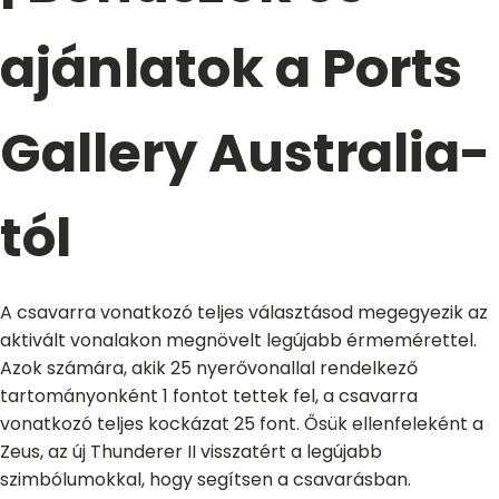
ajánlatok a Ports
Gallery Australia-
tól
A csavarra vonatkozó teljes választásod megegyezik az
aktivált vonalakon megnövelt legújabb érmemérettel.
Azok számára, akik 25 nyerővonallal rendelkező
tartományonként 1 fontot tettek fel, a csavarra
vonatkozó teljes kockázat 25 font. Ősük ellenfeleként a
Zeus, az új Thunderer II visszatért a legújabb
szimbólumokkal, hogy segítsen a csavarásban.