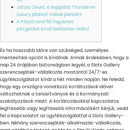
Játssz Zeust, a legújabb Thunderer
Luxury játékot valódi pénzért
A PlayGrand 50 ingyenes
pörgetést kínál befizetés nélkül
És ha hosszabb időre van szükséged, személyes
mentesítési opciót is kínálnak. Annak érdekében, hogy a
nap 24 órájában biztonságban legyél, a Slots Gallery
szerencsejáték-vállalkozás mostantól 24/7-es
ügyfélszolgálatot kínál a hét minden napján. Ne feledd,
hogy egy országra vonatkozó korlátozások idővel
változhatnak a tanúsítványok és a kormányzati
szabályozások miatt.
A korlátozásokkal kapcsolatos
legfrissebb vagy legfrissebb információkért kérjük, vedd
fel a kapcsolatot az ügyfélszolgálattal a Slots Gallery-
ben. Néhány szerencsejáték-alkalmazás-vállalkozás,