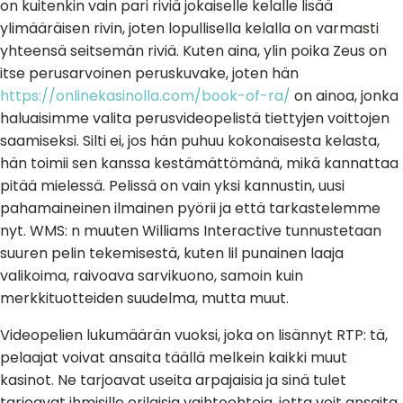
on kuitenkin vain pari riviä jokaiselle kelalle lisää
ylimääräisen rivin, joten lopullisella kelalla on varmasti
yhteensä seitsemän riviä. Kuten aina, ylin poika Zeus on
itse perusarvoinen peruskuvake, joten hän
https://onlinekasinolla.com/book-of-ra/
on ainoa, jonka
haluaisimme valita perusvideopelistä tiettyjen voittojen
saamiseksi. Silti ei, jos hän puhuu kokonaisesta kelasta,
hän toimii sen kanssa kestämättömänä, mikä kannattaa
pitää mielessä. Pelissä on vain yksi kannustin, uusi
pahamaineinen ilmainen pyörii ja että tarkastelemme
nyt. WMS: n muuten Williams Interactive tunnustetaan
suuren pelin tekemisestä, kuten lil punainen laaja
valikoima, raivoava sarvikuono, samoin kuin
merkkituotteiden suudelma, mutta muut.
Videopelien lukumäärän vuoksi, joka on lisännyt RTP: tä,
pelaajat voivat ansaita täällä melkein kaikki muut
kasinot. Ne tarjoavat useita arpajaisia ​​ja sinä tulet
tarjoavat ihmisille erilaisia ​​vaihtoehtoja, jotta voit ansaita.