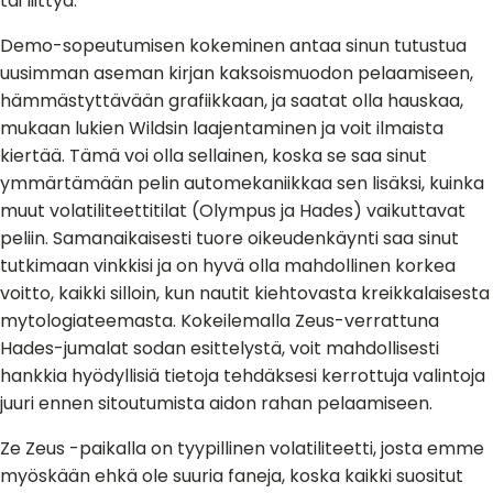
tai liittyä.
Demo-sopeutumisen kokeminen antaa sinun tutustua
uusimman aseman kirjan kaksoismuodon pelaamiseen,
hämmästyttävään grafiikkaan, ja saatat olla hauskaa,
mukaan lukien Wildsin laajentaminen ja voit ilmaista
kiertää. Tämä voi olla sellainen, koska se saa sinut
ymmärtämään pelin automekaniikkaa sen lisäksi, kuinka
muut volatiliteettitilat (Olympus ja Hades) vaikuttavat
peliin. Samanaikaisesti tuore oikeudenkäynti saa sinut
tutkimaan vinkkisi ja on hyvä olla mahdollinen korkea
voitto, kaikki silloin, kun nautit kiehtovasta kreikkalaisesta
mytologiateemasta. Kokeilemalla Zeus-verrattuna
Hades-jumalat sodan esittelystä, voit mahdollisesti
hankkia hyödyllisiä tietoja tehdäksesi kerrottuja valintoja
juuri ennen sitoutumista aidon rahan pelaamiseen.
Ze Zeus -paikalla on tyypillinen volatiliteetti, josta emme
myöskään ehkä ole suuria faneja, koska kaikki suositut