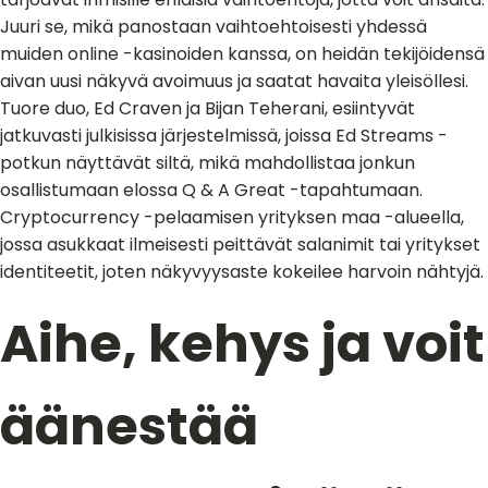
Juuri se, mikä panostaan ​​vaihtoehtoisesti yhdessä
muiden online -kasinoiden kanssa, on heidän tekijöidensä
aivan uusi näkyvä avoimuus ja saatat havaita yleisöllesi.
Tuore duo, Ed Craven ja Bijan Teherani, esiintyvät
jatkuvasti julkisissa järjestelmissä, joissa Ed Streams -
potkun näyttävät siltä, ​​mikä mahdollistaa jonkun
osallistumaan elossa Q & A Great -tapahtumaan.
Cryptocurrency -pelaamisen yrityksen maa -alueella,
jossa asukkaat ilmeisesti peittävät salanimit tai yritykset
identiteetit, joten näkyvyysaste kokeilee harvoin nähtyjä.
Aihe, kehys ja voit
äänestää