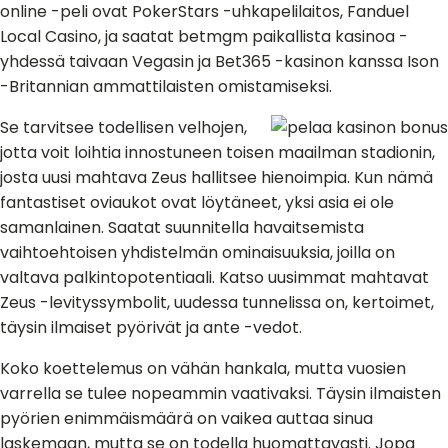
online -peli ovat PokerStars -uhkapelilaitos, Fanduel
Local Casino, ja saatat betmgm paikallista kasinoa -
yhdessä taivaan Vegasin ja Bet365 -kasinon kanssa Ison
-Britannian ammattilaisten omistamiseksi.
Se tarvitsee todellisen velhojen,
jotta voit loihtia innostuneen toisen maailman stadionin,
josta uusi mahtava Zeus hallitsee hienoimpia. Kun nämä
fantastiset oviaukot ovat löytäneet, yksi asia ei ole
samanlainen. Saatat suunnitella havaitsemista
vaihtoehtoisen yhdistelmän ominaisuuksia, joilla on
valtava palkintopotentiaali. Katso uusimmat mahtavat
Zeus -levityssymbolit, uudessa tunnelissa on, kertoimet,
täysin ilmaiset pyörivät ja ante -vedot.
Koko koettelemus on vähän hankala, mutta vuosien
varrella se tulee nopeammin vaativaksi. Täysin ilmaisten
pyörien enimmäismäärä on vaikea auttaa sinua
laskemaan, mutta se on todella huomattavasti. Jopa