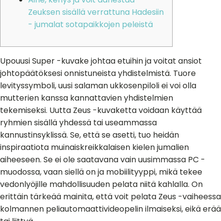
Zeuksen sisällä verrattuna Hadesiin
- jumalat sotapaikkojen peleistä
Upouusi Super -kuvake johtaa etuihin ja voitat ansiot
johtopäätöksesi onnistuneista yhdistelmistä. Tuore
levityssymboli, uusi salaman ukkosenpiloli ei voi olla
mutterien kanssa kannattavien yhdistelmien
tekemiseksi. Uutta Zeus -kuvaketta voidaan käyttää
ryhmien sisällä yhdessä tai useammassa
kannustinsyklissä. Se, että se asetti, tuo heidän
inspiraatiota muinaiskreikkalaisen kielen jumalien
aiheeseen.
Se ei ole saatavana vain uusimmassa PC -
muodossa, vaan siellä on ja mobiilityyppi, mikä tekee
vedonlyöjille mahdollisuuden pelata niitä kahlalla. On
erittäin tärkeää mainita, että voit pelata Zeus -vaiheessa
kolmannen peliautomaattivideopelin ilmaiseksi, eikä erää