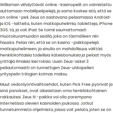
Williamsin viihdyttävät online -kasinopelit on valmistettu
auttamaan mobiilipelipelejä, ja sama koskee sitä, että se
on online -peli. Zeus on saatavana pelaamassa Android-
ja iOS -laitteita, kuten matkapuhelimia, tabletteja, iPhone
3GS: tä, ja voit iPad. Se toimii saumattomasti
muotokuvamuodon sisällä, joka on täsmälleen niin
hauska. Pelaa niin, että se on kasino -paikkapelejä
matkapuhelimeen, ja sinulla on mahdollisuus väittää
henkilökohtaisia ​​todellisia käteisbonuksia ja pelaat myös
yrittäjiä ilmaisia ​​kierroksia. Uusin Zeus-askel 3
peliautomaatti on tunnettujen Zeus-uhkapelien
yrityspelin trilogian kolmas maksu.
Muut vedonlyöntivaihtoehdot, kuten Pick Free pyörivät ja
sinä panokset, ovat oikeastaan ​​oma henkilökohtainen
rakkautesi. Zeus III -paikka voi olla parempana
Internetissä olevien kasinoiden joukossa. Jotkut
tunnetuimmista ohjelmista, joissa voit pelata, joten se on