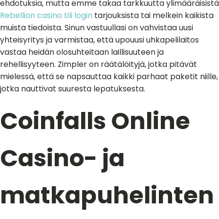
ehdotuksia, mutta emme takaa tarkkuutta ylimääräisistä
Rebellion casino tili login
tarjouksista tai melkein kaikista
muista tiedoista. Sinun vastuullasi on vahvistaa uusi
yhteisyritys ja varmistaa, että upouusi uhkapelilaitos
vastaa heidän olosuhteitaan laillisuuteen ja
rehellisyyteen. Zimpler on räätälöityjä, jotka pitävät
mielessä, että se napsauttaa kaikki parhaat paketit niille,
jotka nauttivat suuresta lepatuksesta.
Coinfalls Online
Casino- ja
matkapuhelinten