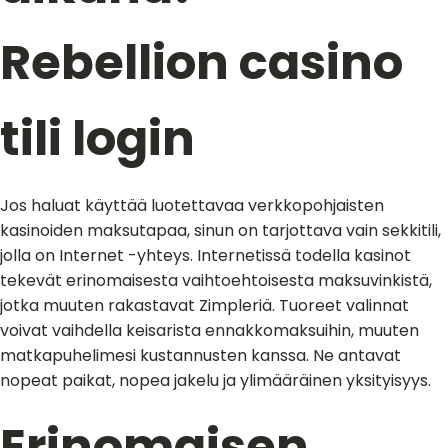
Rebellion casino
tili login
Jos haluat käyttää luotettavaa verkkopohjaisten
kasinoiden maksutapaa, sinun on tarjottava vain sekkitili,
jolla on Internet -yhteys. Internetissä todella kasinot
tekevät erinomaisesta vaihtoehtoisesta maksuvinkistä,
jotka muuten rakastavat Zimpleriä. Tuoreet valinnat
voivat vaihdella keisarista ennakkomaksuihin, muuten
matkapuhelimesi kustannusten kanssa. Ne antavat
nopeat paikat, nopea jakelu ja ylimääräinen yksityisyys.
Erinomaisen