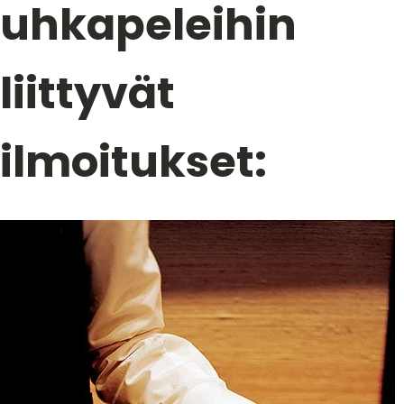
uhkapeleihin
liittyvät
ilmoitukset: