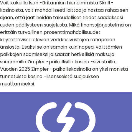
Voit kokeilla Ison -Britannian hienoimmista Skrill -
kasinoista, voit mahdollisesti laittaa ja nostaa rahaa sen
sijaan, että jaat heidän taloudelliset tiedot saadaksesi
uuden päällysteen suojelusta. Mikä finanssijärjestelmä on
erittäin turvallinen prosenttimahdollisuudet
käytettävissä olevien verkkosivustojen rahapelien
ansiosta. Lisäksi se on samoin kuin nopea, välittömien
paikkojen saamiseksi ja saatat hetkellisiä maksuja
suurimmilla Zimpler -paikallisilla kasino -sivustoilla.
Vuoden 2025 Zimpler -paikalliskasinolla on yksi monista
tunnetuista kasino -lisensseistä suojauksen
muuttamiseksi.