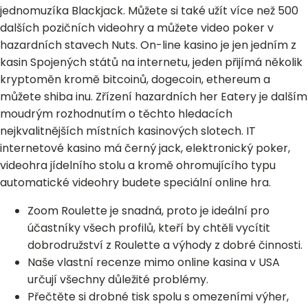
jednomuzíka Blackjack. Můžete si také užít více než 500
dalších pozičních videohry a můžete video poker v
hazardních stavech Nuts. On-line kasino je jen jedním z
kasin Spojených států na internetu, jeden přijímá několik
kryptoměn kromě bitcoinů, dogecoin, ethereum a
můžete shiba inu. Zřízení hazardních her Eatery je dalším
moudrým rozhodnutím o těchto hledacích
nejkvalitnějších místních kasinových slotech. IT
internetové kasino má černý jack, elektronický poker,
videohra jídelního stolu a kromě ohromujícího typu
automatické videohry budete speciální online hra.
Zoom Roulette je snadná, proto je ideální pro
účastníky všech profilů, kteří by chtěli vycítit
dobrodružství z Roulette a výhody z dobré činnosti.
Naše vlastní recenze mimo online kasina v USA
určují všechny důležité problémy.
Přečtěte si drobné tisk spolu s omezeními výher,