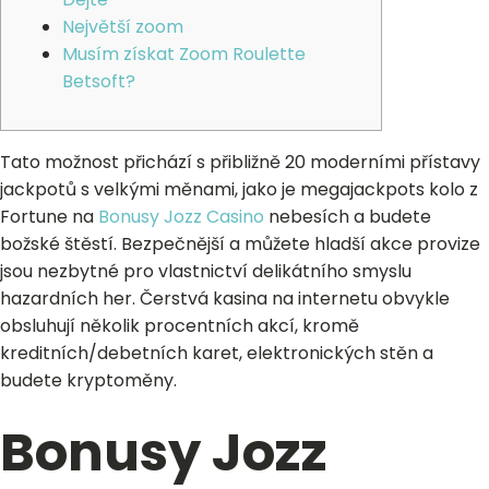
Největší zoom
Musím získat Zoom Roulette
Betsoft?
Tato možnost přichází s přibližně 20 moderními přístavy
jackpotů s velkými měnami, jako je megajackpots kolo z
Fortune na
Bonusy Jozz Casino
nebesích a budete
božské štěstí. Bezpečnější a můžete hladší akce provize
jsou nezbytné pro vlastnictví delikátního smyslu
hazardních her.
Čerstvá kasina na internetu obvykle
obsluhují několik procentních akcí, kromě
kreditních/debetních karet, elektronických stěn a
budete kryptoměny.
Bonusy Jozz