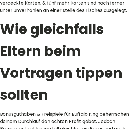
verdeckte Karten, & fünf mehr Karten sind nach ferner
unter unverhohlen an einer stelle des Tisches ausgelegt.
Wie gleichfalls
Eltern beim
Vortragen tippen
sollten
Bonusguthaben & Freispiele für Buffalo King beherrschen
deinem Durchlauf den echten Profit gebot. Jedoch
Provision ist auf keinen fall gleichförmig Bonus und auch