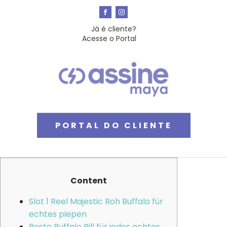
Já é cliente?
Acesse o Portal
PORTAL DO CLIENTE
Content
Slot 1 Reel Majestic Roh Buffalo für
echtes piepen
Beste Buffalo Bill für jedes echtes