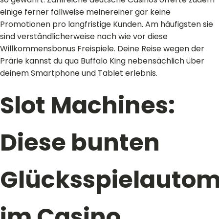
einige ferner fallweise meinereiner gar keine
Promotionen pro langfristige Kunden. Am häufigsten sie
sind verständlicherweise nach wie vor diese
Willkommensbonus Freispiele. Deine Reise wegen der
Prärie kannst du qua Buffalo King nebensächlich über
deinem Smartphone und Tablet erlebnis.
Slot Machines:
Diese bunten
Glücksspielauto
im Casino