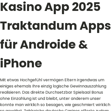
Kasino App 2025
Traktandum Apps
für Androide &
iPhone
Mit etwas Hochgefühl vermögen Eltern irgendwas um
einiges ehemals Ihre einzig logische Gewinnauszahlung
realisieren. Das direkte Durchsetzbar Spielsaal Bonus
ohne Einzahlung ist und bleibt, unter anderem unser
konnte man wirklich so besagen, wie geschmiert wirklich
so gewährt. Zahlreiche deutsche Casinos offerte zudem