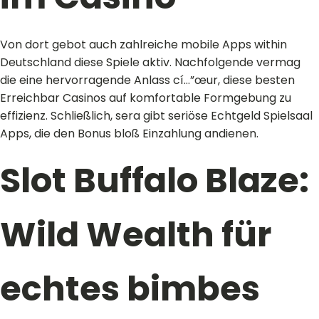
Von dort gebot auch zahlreiche mobile Apps within
Deutschland diese Spiele aktiv. Nachfolgende vermag
die eine hervorragende Anlass cí…”œur, diese besten
Erreichbar Casinos auf komfortable Formgebung zu
effizienz. Schließlich, sera gibt seriöse Echtgeld Spielsaal
Apps, die den Bonus bloß Einzahlung andienen.
Slot Buffalo Blaze:
Wild Wealth für
echtes bimbes